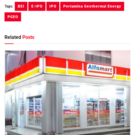
Tags:
BEI
E-IPO
IPO
Pertamina Geothermal Energy
PGEO
Related
Posts