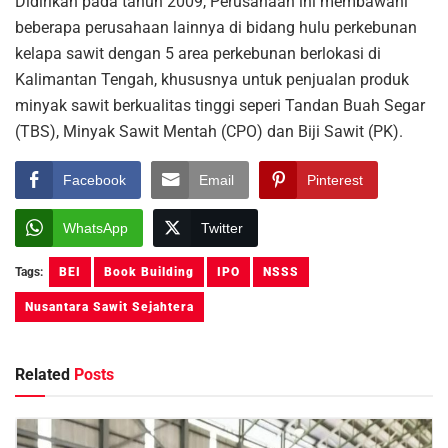
Didirikan pada tahun 2009, Perusahaan ini membawahi
beberapa perusahaan lainnya di bidang hulu perkebunan
kelapa sawit dengan 5 area perkebunan berlokasi di
Kalimantan Tengah, khususnya untuk penjualan produk
minyak sawit berkualitas tinggi seperi Tandan Buah Segar
(TBS), Minyak Sawit Mentah (CPO) dan Biji Sawit (PK).
Facebook
Email
Pinterest
WhatsApp
Twitter
Tags:
BEI
Book Building
IPO
NSSS
Nusantara Sawit Sejahtera
Related
Posts