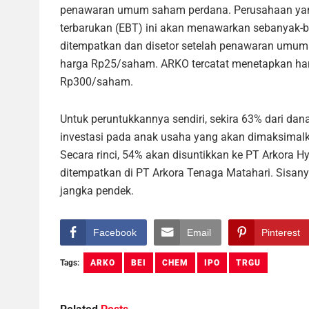
penawaran umum saham perdana. Perusahaan yang b
terbarukan (EBT) ini akan menawarkan sebanyak-b
ditempatkan dan disetor setelah penawaran umu
harga Rp25/saham. ARKO tercatat menetapkan ha
Rp300/saham.
Untuk peruntukkannya sendiri, sekira 63% dari da
investasi pada anak usaha yang akan dimaksimal
Secara rinci, 54% akan disuntikkan ke PT Arkora H
ditempatkan di PT Arkora Tenaga Matahari. Sisan
jangka pendek.
Facebook
Email
Pinterest
Tags:
ARKO
BEI
CHEM
IPO
TRGU