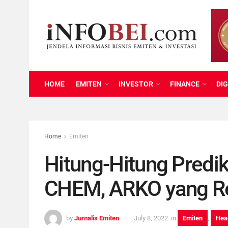
HOME
EMITEN
INVESTOR
FINANCE
DIG
Home
Emiten
Hitung-Hitung Predi
CHEM, ARKO yang Res
by
Jurnalis Emiten
July 8, 2022
in
Emiten
,
Hea