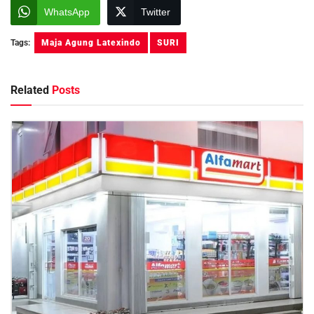
WhatsApp
Twitter
Tags:
Maja Agung Latexindo
SURI
Related
Posts