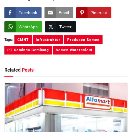
Facebook
Email
Pinterest
WhatsApp
Twitter
Tags:
CMNT
Infrastruktur
Produsen Semen
PT Cemindo Gemilang
Semen Watershield
Related
Posts