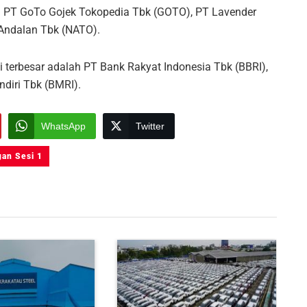
n PT GoTo Gojek Tokopedia Tbk (GOTO), PT Lavender
 Andalan Tbk (NATO).
i terbesar adalah PT Bank Rakyat Indonesia Tbk (BBRI),
diri Tbk (BMRI).
WhatsApp
Twitter
an Sesi 1