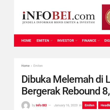
HOME
EMITEN
INVESTOR
FINANCE
DIG
Home
Emiten
Dibuka Melemah di Le
Bergerak Rebound 8,
by
Info BEI
January 16, 2023
in
Emiten
,
Headli