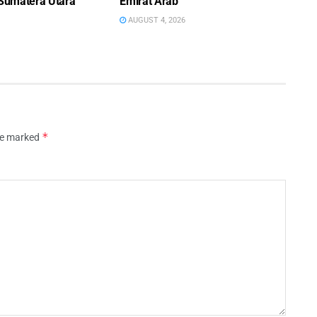
 Sumatera Utara
Emirat Arab
AUGUST 4, 2026
*
are marked