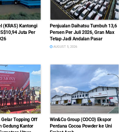
el (KRAS) Kantongi
Penjualan Daihatsu Tumbuh 13,6
US$10,94 Juta Per
Persen Per Juli 2026, Gran Max
026
Tetap Jadi Andalan Pasar
AUGUST 5, 2026
Gelar Topping Off
Win&Co Group (COCO) Ekspor
 Gedung Kantor
Perdana Cocoa Powder ke Uni