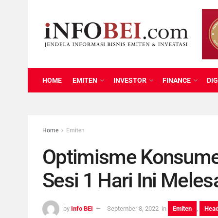
HOME
EMITEN
INVESTOR
FINANCE
DIG
Home
Emiten
Optimisme Konsume
Sesi 1 Hari Ini Meles
by
Info BEI
September 8, 2022
in
Emiten
,
Head