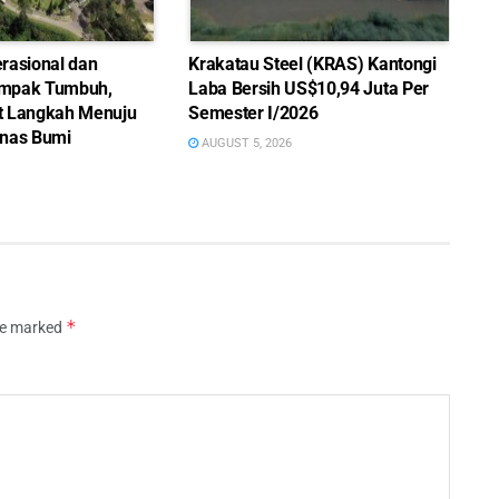
rasional dan
Krakatau Steel (KRAS) Kantongi
mpak Tumbuh,
Laba Bersih US$10,94 Juta Per
t Langkah Menuju
Semester I/2026
nas Bumi
AUGUST 5, 2026
*
are marked