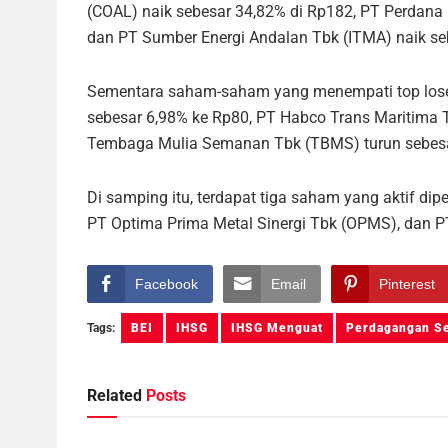
(COAL) naik sebesar 34,82% di Rp182, PT Perdana
dan PT Sumber Energi Andalan Tbk (ITMA) naik se
Sementara saham-saham yang menempati top losers
sebesar 6,98% ke Rp80, PT Habco Trans Maritima 
Tembaga Mulia Semanan Tbk (TBMS) turun sebesa
Di samping itu, terdapat tiga saham yang aktif di
PT Optima Prima Metal Sinergi Tbk (OPMS), dan P
Facebook
Email
Pinterest
Tags:
BEI
IHSG
IHSG Menguat
Perdagangan Se
Related
Posts