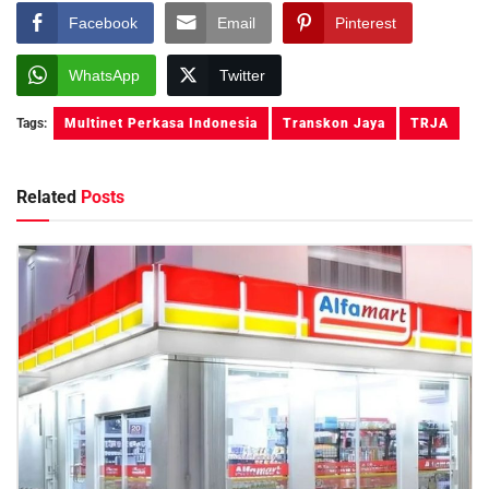
Facebook
Email
Pinterest
WhatsApp
Twitter
Tags:
Multinet Perkasa Indonesia
Transkon Jaya
TRJA
Related
Posts