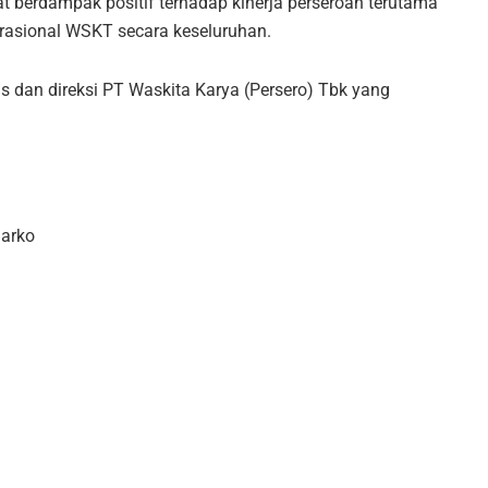
at berdampak positif terhadap kinerja perseroan terutama
asional WSKT secara keseluruhan.
s dan direksi PT Waskita Karya (Persero) Tbk yang
narko