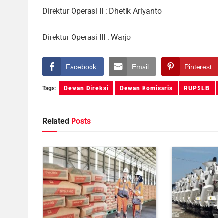
Direktur Operasi II : Dhetik Ariyanto
Direktur Operasi III : Warjo
Facebook
Email
Pinterest
Tags:
Dewan Direksi
Dewan Komisaris
RUPSLB
Related
Posts