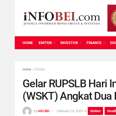
HOME
EMITEN
INVESTOR
FINANCE
DIG
Home
Emiten
Gelar RUPSLB Hari In
(WSKT) Angkat Dua D
by
Info BEI
February 14, 2023
in
Emiten
,
Headl