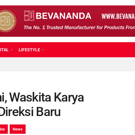
ITAL
LIFESTYLE
i, Waskita Karya
ireksi Baru
ine
,
News