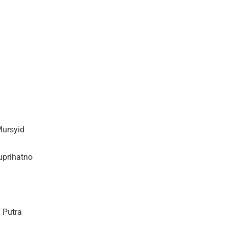
Mursyid
uprihatno
a Putra