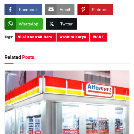
Facebook
Email
Pinterest
WhatsApp
Twitter
Tags:
Nilai Kontrak Baru
Waskita Karya
WSKT
Related
Posts