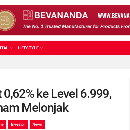
ITAL
LIFESTYLE
 0,62% ke Level 6.999,
aham Melonjak
ne
,
Investor
,
News