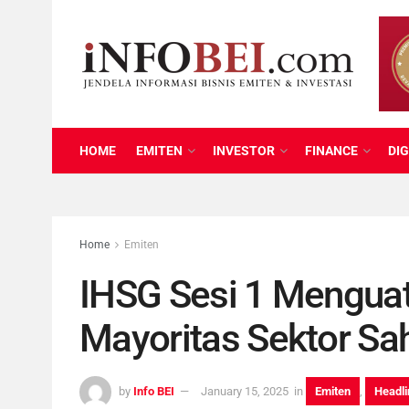
HOME
EMITEN
INVESTOR
FINANCE
DIG
Home
Emiten
IHSG Sesi 1 Menguat
Mayoritas Sektor S
by
Info BEI
January 15, 2025
in
Emiten
,
Headli