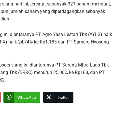
siang hari ini, tercatat sebanyak 321 saham menguat,
pun jumlah saham yang diperdagangkan sebanyak
iliun.
ini diantaranya PT Agro Yasa Lestari Tbk (AYLS) naik
SAPX) naik 24,74% ke Rp1.185 dan PT Samcro Hyosung
ers siang ini diantaranya PT Sarana Mitra Luas Tbk
rlang Tbk (BRRC) menurun 25,00% ke Rp168, dan PT
ke Rp432.
WhatsApp
Twitter