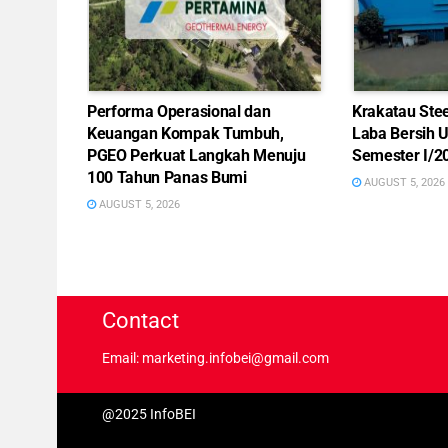
Performa Operasional dan
Krakatau Ste
Keuangan Kompak Tumbuh,
Laba Bersih 
PGEO Perkuat Langkah Menuju
Semester I/2
100 Tahun Panas Bumi
AUGUST 5, 2026
AUGUST 5, 2026
Contact
Email: marketing.infobei@gmail.com
@2025 InfoBEI