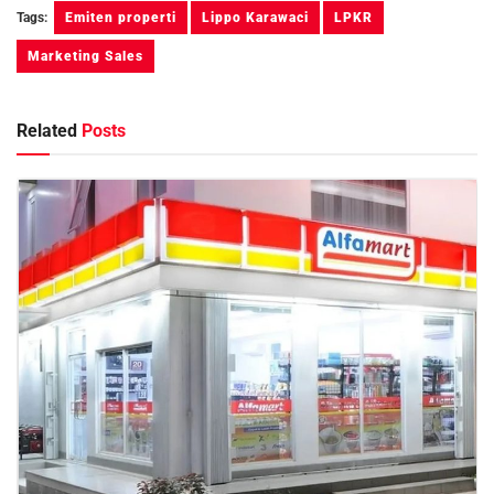
Tags:
Emiten properti
Lippo Karawaci
LPKR
Marketing Sales
Related
Posts