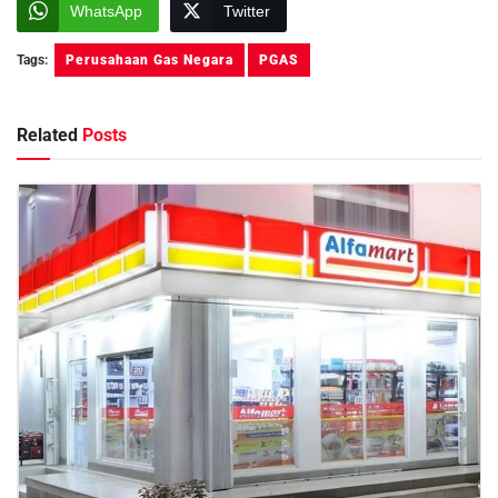
WhatsApp
Twitter
Tags:
Perusahaan Gas Negara
PGAS
Related
Posts