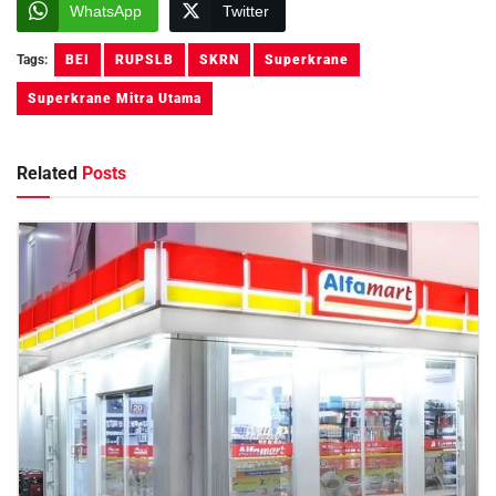
WhatsApp
Twitter
Tags:
BEI
RUPSLB
SKRN
Superkrane
Superkrane Mitra Utama
Related
Posts