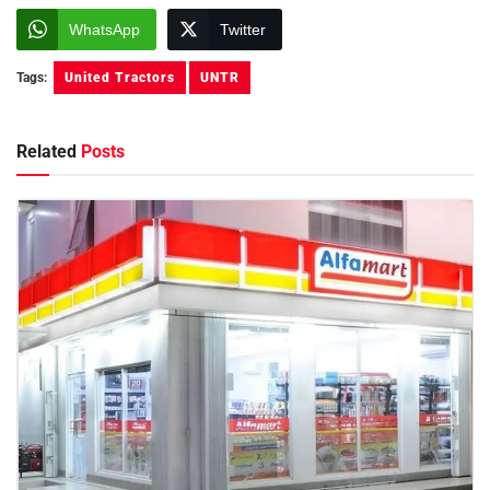
WhatsApp
Twitter
Tags:
United Tractors
UNTR
Related
Posts