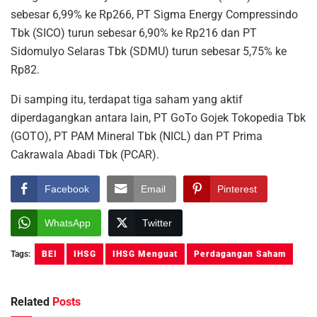
sebesar 6,99% ke Rp266, PT Sigma Energy Compressindo
Tbk (SICO) turun sebesar 6,90% ke Rp216 dan PT
Sidomulyo Selaras Tbk (SDMU) turun sebesar 5,75% ke
Rp82.
Di samping itu, terdapat tiga saham yang aktif
diperdagangkan antara lain, PT GoTo Gojek Tokopedia Tbk
(GOTO), PT PAM Mineral Tbk (NICL) dan PT Prima
Cakrawala Abadi Tbk (PCAR).
Facebook
Email
Pinterest
WhatsApp
Twitter
Tags:
BEI
IHSG
IHSG Menguat
Perdagangan Saham
Related
Posts