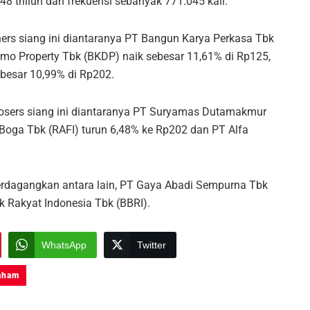
48 triliun dan frekuensi sebanyak 771.045 kali.
s siang ini diantaranya PT Bangun Karya Perkasa Tbk
rmo Property Tbk (BKDP) naik sebesar 11,61% di Rp125,
besar 10,99% di Rp202.
sers siang ini diantaranya PT Suryamas Dutamakmur
Boga Tbk (RAFI) turun 6,48% ke Rp202 dan PT Alfa
iperdagangkan antara lain, PT Gaya Abadi Sempurna Tbk
 Rakyat Indonesia Tbk (BBRI).
WhatsApp
Twitter
aham