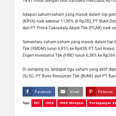
14,41 miliar dengan nilai transaksi mencapai Rp10,
Adapun saham-saham yang masuk dalam top gainer
(KRYA) naik sebesar 11,90% di Rp282, PT Bukit Da
dan PT Prima Cakrawala Abadi Tbk (PCAR) naik se
Sementara saham-saham yang masuk dalam top lo
Tbk (SMDM) turun 6,81% ke Rp438, PT Sari Kreasi 
Engeri Investama Tbk (FIRE) turun 6,38% ke Rp264.
Di samping itu, terdapat tiga saham yang aktif d
(SLIS), PT Bumi Resources Tbk (BUMI) dan PT Bank
Facebook
Email
Pinterest
Tags:
BEI
IHSG
IHSG Menguat
Perdagangan S