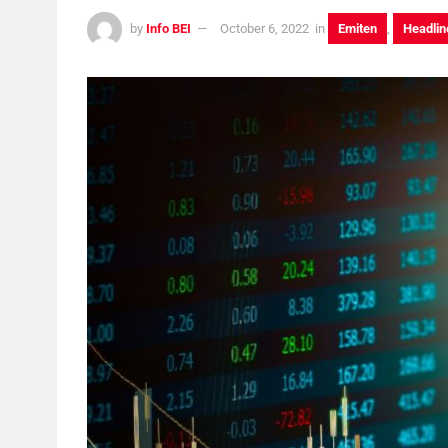
by
Info BEI
October 6, 2022
in
Emiten
,
Headlin