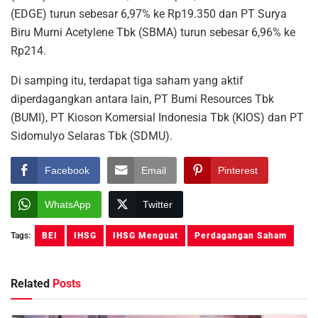
(EDGE) turun sebesar 6,97% ke Rp19.350 dan PT Surya
Biru Murni Acetylene Tbk (SBMA) turun sebesar 6,96% ke
Rp214.
Di samping itu, terdapat tiga saham yang aktif
diperdagangkan antara lain, PT Bumi Resources Tbk
(BUMI), PT Kioson Komersial Indonesia Tbk (KIOS) dan PT
Sidomulyo Selaras Tbk (SDMU).
Facebook
Email
Pinterest
WhatsApp
Twitter
Tags:
BEI
IHSG
IHSG Menguat
Perdagangan Saham
Related
Posts