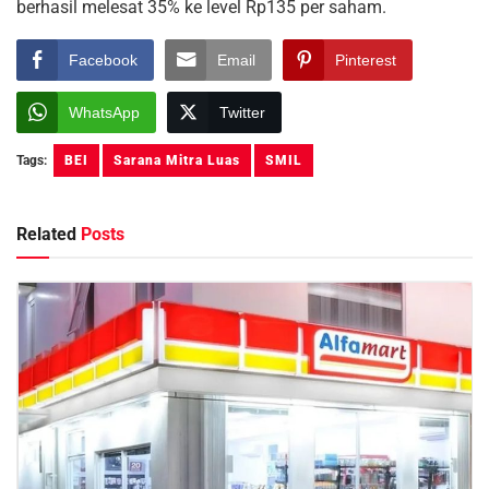
berhasil melesat 35% ke level Rp135 per saham.
Facebook
Email
Pinterest
WhatsApp
Twitter
Tags:
BEI
Sarana Mitra Luas
SMIL
Related
Posts