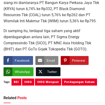
siang ini diantaranya PT Bangun Karya Perkasa Jaya Tbk
(KRYA) turun 6,74% ke Rp332, PT Black Diamond
Resources Tbk (COAL) turun 5,76% ke Rp262 dan PT
Wismilak Inti Makmur Tbk (WIIM) turun 5,36% ke Rp795.
Di samping itu, terdapat tiga saham yang aktif
diperdagangkan antara lain, PT Sigma Energy
Compressindo Tbk (SICO), PT MNC Asia Holding Tbk
(BHIT) dan PT GoTo Gojek Tokopedia Tbk (GOTO).
Facebook
Email
Pinterest
WhatsApp
Twitter
Tags:
BEI
IHSG
IHSG Menguat
Perdagangan Saham
Related
Posts