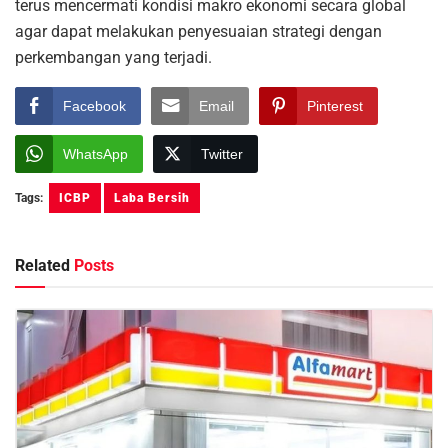
terus mencermati kondisi makro ekonomi secara global
agar dapat melakukan penyesuaian strategi dengan
perkembangan yang terjadi.
Facebook
Email
Pinterest
WhatsApp
Twitter
Tags:
ICBP
Laba Bersih
Related
Posts