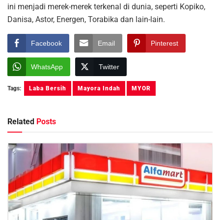
ini menjadi merek-merek terkenal di dunia, seperti Kopiko,
Danisa, Astor, Energen, Torabika dan lain-lain.
Facebook
Email
Pinterest
WhatsApp
Twitter
Tags:
Laba Bersih
Mayora Indah
MYOR
Related
Posts