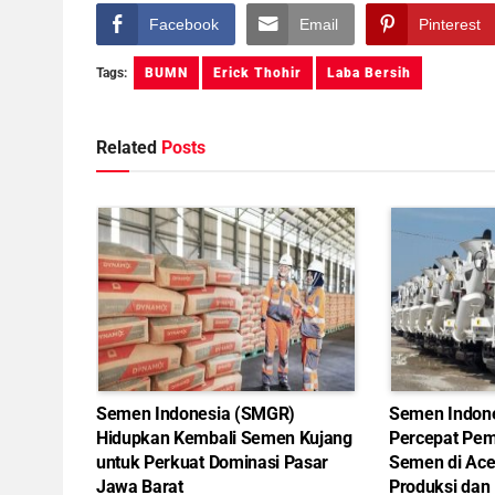
Facebook
Email
Pinterest
Tags:
BUMN
Erick Thohir
Laba Bersih
Related
Posts
Semen Indonesia (SMGR)
Semen Indon
Hidupkan Kembali Semen Kujang
Percepat Pem
untuk Perkuat Dominasi Pasar
Semen di Ace
Jawa Barat
Produksi dan 