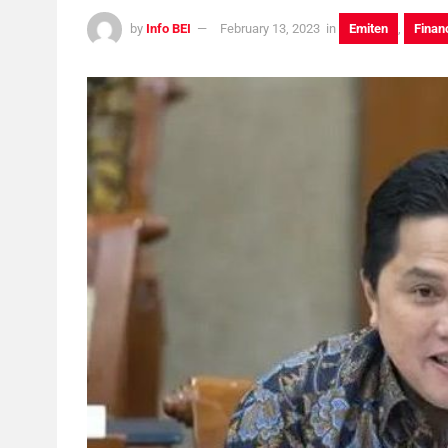
by
Info BEI
February 13, 2023
in
Emiten
,
Finan