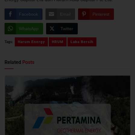
Facebook
Email
Pinterest
WhatsApp
Twitter
Tags:
Harum Energy
HRUM
Laba Bersih
Related
Posts