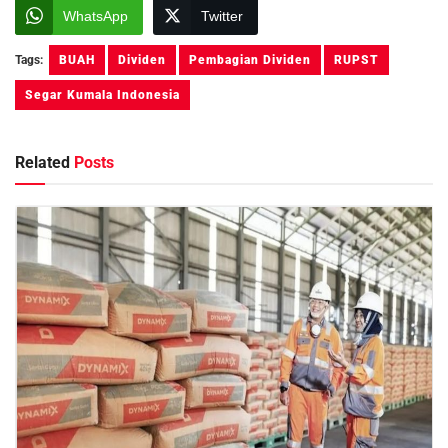
WhatsApp
Twitter
Tags:
BUAH
Dividen
Pembagian Dividen
RUPST
Segar Kumala Indonesia
Related
Posts