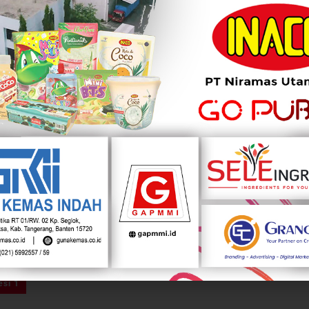
s siang ini diantaranya PT Indah Prakasa Sentosa Tbk
mi Arta Tbk (BNBA) naik sebesar 12,37% ke Rp1.045 dan
1,73% ke Rp181.
ers siang ini diantaranya PT Darmi Bersaudara Tbk
a Boga Sejahtera Tbk (NAYZ) turun sebesar 9,52% ke
run sebesar 8,81% ke Rp145.
iperdagangkan antara lain, PT Amman Mineral
ngindah Tbk (SAGE) dan PT Darmi Bersaudara Tbk
WhatsApp
Twitter
si 1