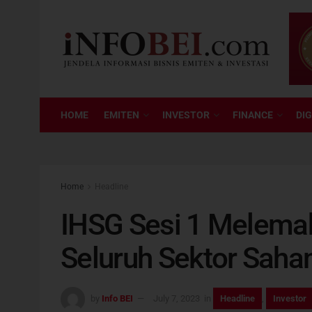
HOME
EMITEN
INVESTOR
FINANCE
DIG
Home
Headline
IHSG Sesi 1 Melemah
Seluruh Sektor Saha
by
Info BEI
July 7, 2023
in
Headline
,
Investor