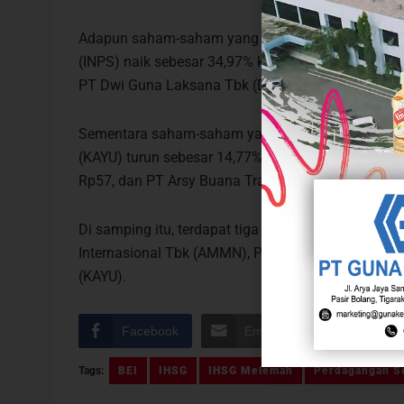
Adapun saham-saham yang masuk dalam top gainer
(INPS) naik sebesar 34,97% ke Rp193, PT Bank Bu
PT Dwi Guna Laksana Tbk (DWGL) naik sebesar 1
Sementara saham-saham yang masuk dalam top los
(KAYU) turun sebesar 14,77% ke Rp150, PT Hassan
Rp57, dan PT Arsy Buana Travelindo Tbk (HAJJ) tu
Di samping itu, terdapat tiga saham yang aktif d
Internasional Tbk (AMMN), PT Saptausaha Gemila
(KAYU).
Facebook
Email
Pinterest
Tags:
BEI
IHSG
IHSG Melemah
Perdagangan Se