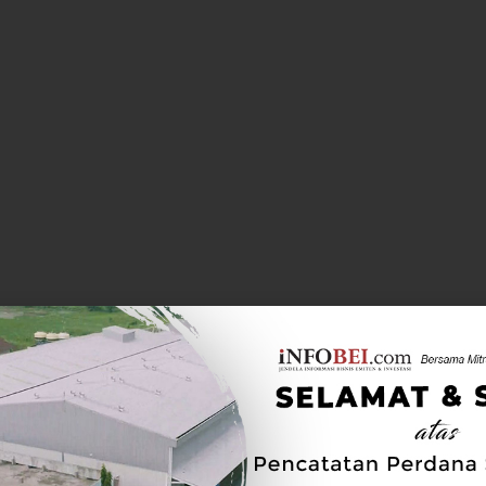
siang hari ini, tercatat sebanyak 215 saham menguat,
pun jumlah saham yang diperdagangkan sebanyak
8 triliun dan frekuensi sebanyak 672.412 kali.