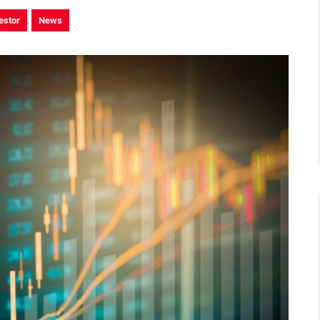
estor
,
News