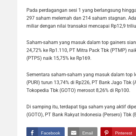
Pada perdagangan sesi 1 yang berlangsung hingga 
297 saham melemah dan 214 saham stagnan. Ada
miliar dengan nilai transaksi mencapai Rp12,9 trili
Saham-saham yang masuk dalam top gainers siang
24,72% ke Rp1.110, PT Mitra Pack Tbk (PTMP) na
(PTPS) naik 15,75% ke Rp169.
Sementara saham-saham yang masuk dalam top lose
(PURI) turun 13,74% di Rp226, PT Bank Jago Tbk 
Tokopedia Tbk (GOTO) merosot 8,26% di Rp100.
Di samping itu, terdapat tiga saham yang aktif d
(GOTO), PT Bank Rakyat Indonesia (Persero) Tbk 
Facebook
Email
Pinterest