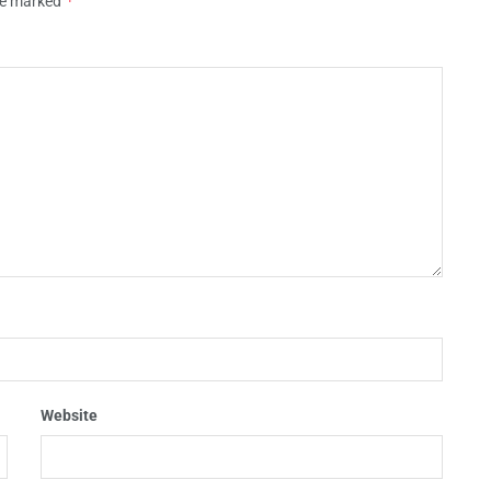
*
are marked
Website