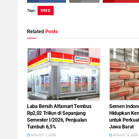
Tags:
IHSG
Related
Posts
Laba Bersih Alfamart Tembus
Semen Indon
Rp2,02 Triliun di Sepanjang
Hidupkan Kem
Semester I/2026, Penjualan
untuk Perkua
Tumbuh 6,5%
Jawa Barat
AUGUST 7, 2026
AUGUST 6, 2026