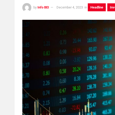
by
Info BEI
December 4, 2023
in
Headline
,
Inv