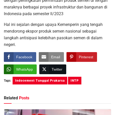
dengan peningkatan permintaan produk semen di tengah
maraknya berbagai proyek infrastruktur dan bangunan di
Indonesia pada semester ll/2023
Hal ini sejalan dengan upaya Kemenperin yang tengah
mendorong ekspor produk semen nasional sebagai
langkah antisipasi kelebihan pasokan semen di dalam
negeri.
Facebook
Email
Pinterest
WhatsApp
Twitter
Tags:
Indocement Tunggal Prakarsa
INTP
Related
Posts