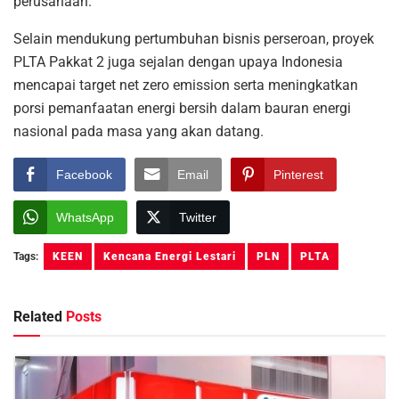
perusahaan.
Selain mendukung pertumbuhan bisnis perseroan, proyek
PLTA Pakkat 2 juga sejalan dengan upaya Indonesia
mencapai target net zero emission serta meningkatkan
porsi pemanfaatan energi bersih dalam bauran energi
nasional pada masa yang akan datang.
Facebook
Email
Pinterest
WhatsApp
Twitter
Tags:
KEEN
Kencana Energi Lestari
PLN
PLTA
Related
Posts