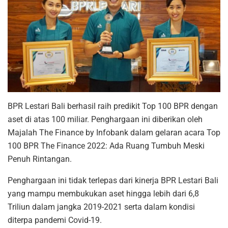
BPR Lestari Bali berhasil raih predikit Top 100 BPR dengan
aset di atas 100 miliar. Penghargaan ini diberikan oleh
Majalah The Finance by Infobank dalam gelaran acara Top
100 BPR The Finance 2022: Ada Ruang Tumbuh Meski
Penuh Rintangan.
Penghargaan ini tidak terlepas dari kinerja BPR Lestari Bali
yang mampu membukukan aset hingga lebih dari 6,8
Triliun dalam jangka 2019-2021 serta dalam kondisi
diterpa pandemi Covid-19.