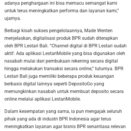
adanya penghargaan ini bisa memacu semangat kami
untuk terus meningkatkan performa dan layanan kami,”
ujarnya.
Berbagi kisah sukses pengelolaannya, Made Wenten
menjelaskan, digitalisasi produk BPR sudah diterapkan
oleh BPR Lestari Bali. “Channel digital di BPR Lestari sudah
aktif. Ada aplikasi LestariMobile yang bisa digunakan oleh
nasabah mulai dari pembukaan rekening secara digital
hingga melakukan transaksi secara online,” tuturnya. BPR
Lestari Bali juga memiliki beberapa produk keuangan
berbasis digital lainnya seperti DepositoGo yang
memungkinkan nasabah untuk membuat deposito secara
online melalui aplikasi LestariMobile.
Dalam kesempatan yang sama, ia pun mengajak seluruh
pihak yang ada di industri BPR Indonesia agar terus
meningkatkan layanan agar bisnis BPR senantiasa relevan