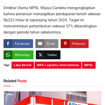
Direktur Utama MPXL Wijaya Candera mengungkapkan
bahwa perseroan menargetkan pendapatan bersih sebesar
Rp222 miliar di sepanjang tahun 2024. Target ini
mencerminkan pertumbuhan sebesar 57% dibandingkan
dengan periode tahun sebelumnya.
Facebook
Email
Pinterest
WhatsApp
Twitter
Tags:
Laba Bersih
MPX Logistics International
MPXL
Related
Posts