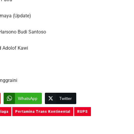
smaya (Update)
 Harsono Budi Santoso
rd Adolof Kawi
nggraini
WhatsApp
Twitter
Niaga
Pertamina Trans Kontinental
RUPS