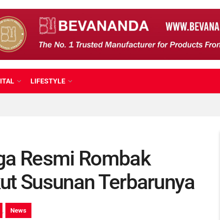
ITAL
LIFESTYLE
aga Resmi Rombak
ikut Susunan Terbarunya
,
News