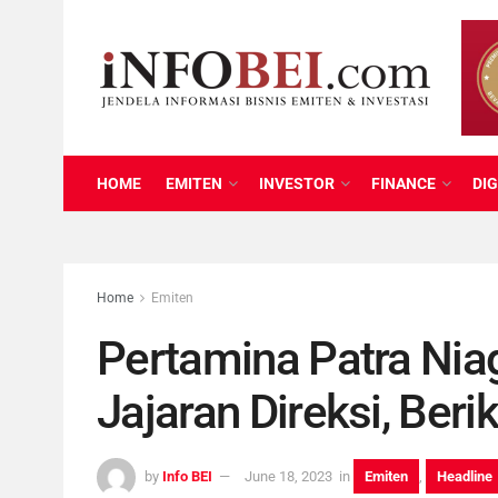
HOME
EMITEN
INVESTOR
FINANCE
DIG
Home
Emiten
Pertamina Patra Ni
Jajaran Direksi, Ber
by
Info BEI
June 18, 2023
in
Emiten
,
Headline