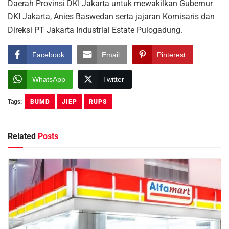
Daerah Provinsi DKI Jakarta untuk mewakilkan Gubernur
DKI Jakarta, Anies Baswedan serta jajaran Komisaris dan
Direksi PT Jakarta Industrial Estate Pulogadung.
Facebook
Email
Pinterest
WhatsApp
Twitter
Tags:
BUMD
JIEP
RUPS
Related
Posts