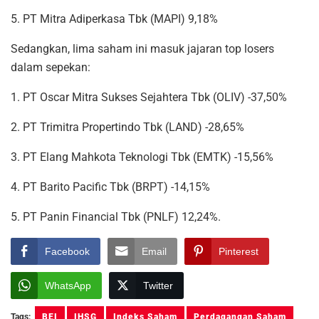
5. PT Mitra Adiperkasa Tbk (MAPI) 9,18%
Sedangkan, lima saham ini masuk jajaran top losers
dalam sepekan:
1. PT Oscar Mitra Sukses Sejahtera Tbk (OLIV) -37,50%
2. PT Trimitra Propertindo Tbk (LAND) -28,65%
3. PT Elang Mahkota Teknologi Tbk (EMTK) -15,56%
4. PT Barito Pacific Tbk (BRPT) -14,15%
5. PT Panin Financial Tbk (PNLF) 12,24%.
Facebook
Email
Pinterest
WhatsApp
Twitter
Tags:
BEI
IHSG
Indeks Saham
Perdagangan Saham