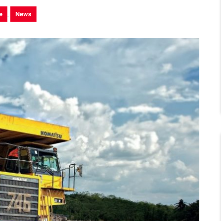
e
,
News