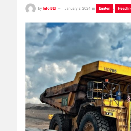
by
Info BEI
January 8, 2024
in
Emiten
,
Headlin