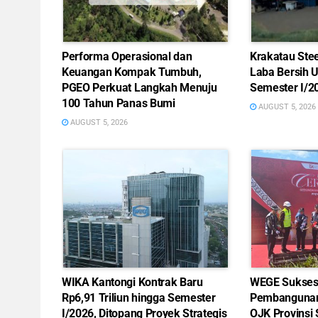
Performa Operasional dan
Krakatau Ste
Keuangan Kompak Tumbuh,
Laba Bersih 
PGEO Perkuat Langkah Menuju
Semester I/2
100 Tahun Panas Bumi
AUGUST 5, 2026
AUGUST 5, 2026
WIKA Kantongi Kontrak Baru
WEGE Sukses 
Rp6,91 Triliun hingga Semester
Pembangunan
I/2026, Ditopang Proyek Strategis
OJK Provinsi