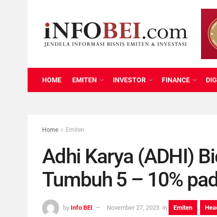
HOME
EMITEN
INVESTOR
FINANCE
DIG
Home
Emiten
Adhi Karya (ADHI) Bi
Tumbuh 5 – 10% pad
by
Info BEI
November 27, 2023
in
Emiten
,
Head