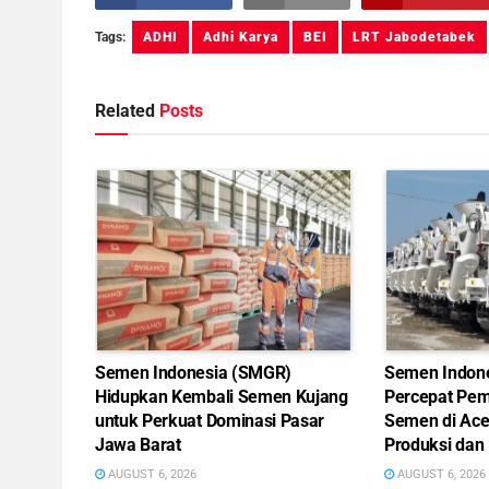
Tags:
ADHI
Adhi Karya
BEI
LRT Jabodetabek
Related
Posts
Semen Indonesia (SMGR)
Semen Indon
Hidupkan Kembali Semen Kujang
Percepat Pem
untuk Perkuat Dominasi Pasar
Semen di Ace
Jawa Barat
Produksi dan 
AUGUST 6, 2026
AUGUST 6, 2026