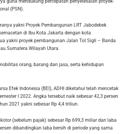
arya guna mendukung percepatan penyelesaian proyek-
onal (PSN).
antaranya yakni Proyek Pembangunan LRT Jabodebek
 kemacetan di Ibu Kota Jakarta dengan kota
ua yakni proyek pembangunan Jalan Tol Sigli – Banda
ulau Sumatera Wilayah Utara.
obilitas orang, barang dan jasa, serta kehidupan
sa Efek Indonesia (BEI), ADHI diketahui telah mencetak
emester I 2022. Angka tersebut naik sebesar 42,3 persen
n 2021 yakni sebesar Rp 4,4 triliun.
otor (sebelum pajak) sebesar Rp 699,3 miliar dan laba
persen dibandingkan laba bersih di periode yang sama