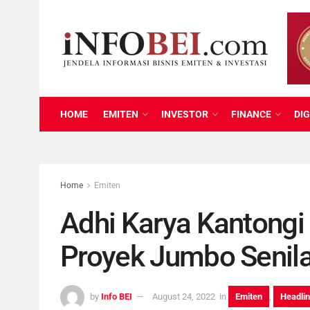
HOME
EMITEN
INVESTOR
FINANCE
DIG
Home
Emiten
Adhi Karya Kantong
Proyek Jumbo Senilai
by
Info BEI
August 24, 2022
in
Emiten
,
Headli