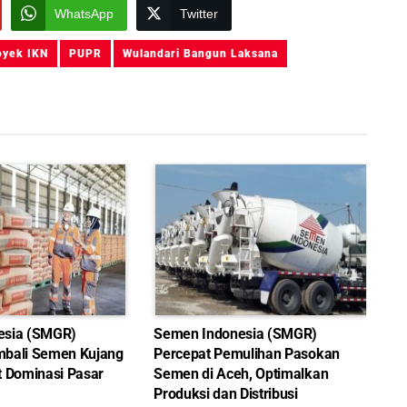
WhatsApp
Twitter
oyek IKN
PUPR
Wulandari Bangun Laksana
esia (SMGR)
Semen Indonesia (SMGR)
bali Semen Kujang
Percepat Pemulihan Pasokan
t Dominasi Pasar
Semen di Aceh, Optimalkan
Produksi dan Distribusi