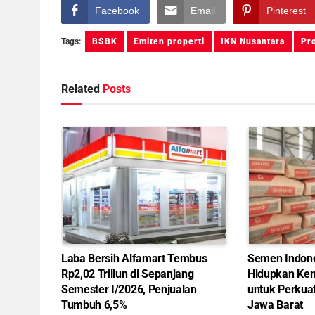
Facebook
Email
Pinterest
Tags:
BSBK
Emiten properti
IKN Nusantara
Pr
Related
Posts
Laba Bersih Alfamart Tembus
Semen Indon
Rp2,02 Triliun di Sepanjang
Hidupkan Kem
Semester I/2026, Penjualan
untuk Perkua
Tumbuh 6,5%
Jawa Barat