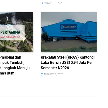
AUGUST 6, 2026
rasional dan
Krakatau Steel (KRAS) Kantongi
mpak Tumbuh,
Laba Bersih US$10,94 Juta Per
t Langkah Menuju
Semester I/2026
nas Bumi
AUGUST 5, 2026