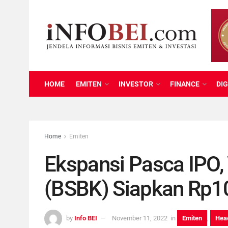
HOME
EMITEN
INVESTOR
FINANCE
DIG
Home
Emiten
Ekspansi Pasca IPO,
(BSBK) Siapkan Rp10
by
Info BEI
November 11, 2022
in
Emiten
,
Head