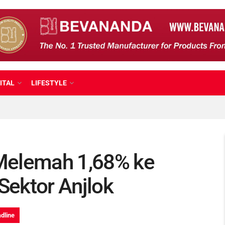
ITAL
LIFESTYLE
 Melemah 1,68% ke
 Sektor Anjlok
dline