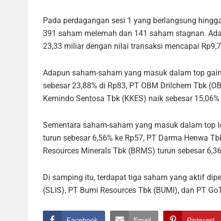
Pada perdagangan sesi 1 yang berlangsung hingga 
391 saham melemah dan 141 saham stagnan. Ada
23,33 miliar dengan nilai transaksi mencapai Rp9,74
Adapun saham-saham yang masuk dalam top gainers
sebesar 23,88% di Rp83, PT OBM Drilchem Tbk (O
Kemindo Sentosa Tbk (KKES) naik sebesar 15,06% 
Sementara saham-saham yang masuk dalam top lose
turun sebesar 6,56% ke Rp57, PT Darma Henwa Tb
Resources Minerals Tbk (BRMS) turun sebesar 6,3
Di samping itu, terdapat tiga saham yang aktif d
(SLIS), PT Bumi Resources Tbk (BUMI), dan PT Go
Facebook
Email
Pinterest