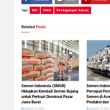
Tags:
BEI
IHSG
Perdagangan Saham
Related
Posts
Semen Indonesia (SMGR)
Semen Indon
Hidupkan Kembali Semen Kujang
Percepat Pem
untuk Perkuat Dominasi Pasar
Semen di Ace
Jawa Barat
Produksi dan 
AUGUST 6, 2026
AUGUST 6, 2026