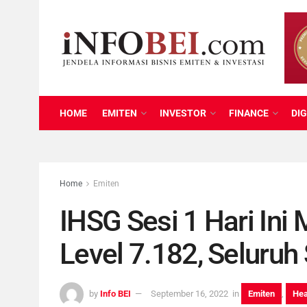
HOME
EMITEN
INVESTOR
FINANCE
DIG
Home
Emiten
IHSG Sesi 1 Hari Ini
Level 7.182, Seluruh
by
Info BEI
September 16, 2022
in
Emiten
,
Hea