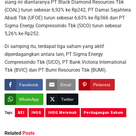
siang ini diantaranya PT Black Diamond Resources Tbk
(COAL) turun sebesar 6,92% ke Rp242, PT Damai Sejahtera
Abadi Tbk (UFOE) turun sebesar 6,63% ke Rp366 dan PT
Sigma Energy Compressindo Tbk (SICO) turun sebesar
5,26% ke Rp252.
Di samping itu, terdapat tiga saham yang aktif
diperdagangkan antara lain, PT Sigma Energy
Compressindo Tbk (SICO), PT Bank Victoria International
Tbk (BVIC) dan PT Bumi Resources Tbk (BUMI).
Facebook
Email
Pinterest
WhatsApp
Twitter
Tags:
BEI
IHSG
IHSG Melemah
Perdagangan Saham
Related
Posts