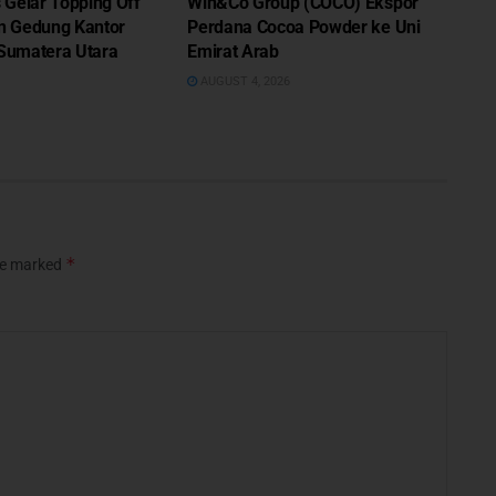
Gelar Topping Off
Win&Co Group (COCO) Ekspor
 Gedung Kantor
Perdana Cocoa Powder ke Uni
 Sumatera Utara
Emirat Arab
AUGUST 4, 2026
*
are marked