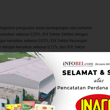
mengalami penguatan pada perdagangan sesi pertama
 kenaikan sebesar 0,29%, IDX Sektor Siklikal dengan
ngan kenaikan sebesar 0,03%, IDX Sektor Keuangan
ti dengan kenaikan sebesar 0,12%, dan IDX Sektor
siang hari ini, tercatat sebanyak 231 saham menguat,
pun jumlah saham yang diperdagangkan sebanyak
4 triliun dan frekuensi sebanyak 718.427 kali.
 siang ini diantaranya PT Agro Yasa Lestari Tbk
aja Tbk (ERTX) naik sebesar 15,24% di Rp189 dan PT
% di Rp780.