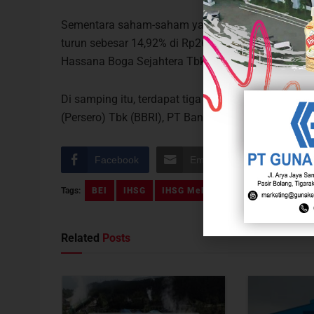
Sementara saham-saham yang masuk dalam top los
turun sebesar 14,92% di Rp2680, PT Aviana Sinar 
Hassana Boga Sejahtera Tbk (NAYZ) turun sebesar
Di samping itu, terdapat tiga saham yang aktif di
(Persero) Tbk (BBRI), PT Bank Mandiri (Persero) 
Facebook
Email
Pinterest
Tags:
BEI
IHSG
IHSG Melemah
Perdagangan Se
Related
Posts