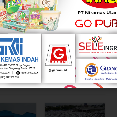
ers siang ini diantaranya PT Bukit Asam Tbk (PTBA)
Abadi Tbk (IRSX) turun sebesar 10,26% di Rp140 dan PT
 9,71% di Rp93.
perdagangkan antara lain, PT Bank Rakyat Indonesia
Tbk (BMRI), PT GoTo Gojek Tokopedia Tbk (GOTO).
WhatsApp
Twitter
si 1