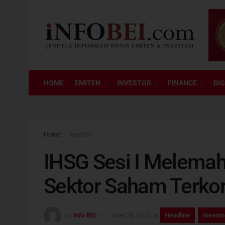
HOME
EMITEN
INVESTOR
FINANCE
DIG
Home
Headline
IHSG Sesi I Melemah
Sektor Saham Terkor
by
Info BEI
June 28, 2023
in
Headline
,
Investo