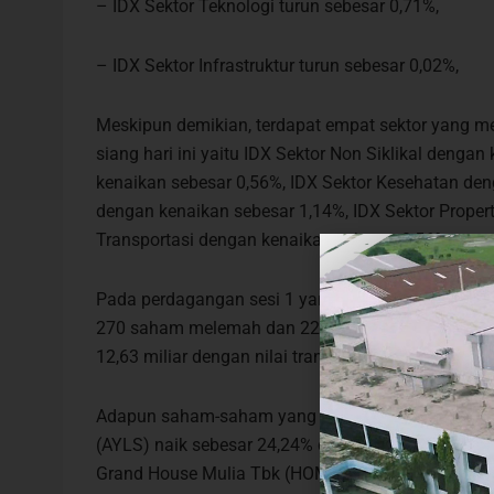
– IDX Sektor Teknologi turun sebesar 0,71%,
– IDX Sektor Infrastruktur turun sebesar 0,02%,
Meskipun demikian, terdapat empat sektor yang 
siang hari ini yaitu IDX Sektor Non Siklikal dengan
kenaikan sebesar 0,56%, IDX Sektor Kesehatan de
dengan kenaikan sebesar 1,14%, IDX Sektor Proper
Transportasi dengan kenaikan sebesar 0,56%.
Pada perdagangan sesi 1 yang berlangsung hingga 
270 saham melemah dan 228 saham stagnan. Ada
12,63 miliar dengan nilai transaksi mencapai Rp3,9
Adapun saham-saham yang masuk dalam top gainers
(AYLS) naik sebesar 24,24% di Rp82, PT Eratex Dj
Grand House Mulia Tbk (HOMI) naik sebesar 13,87