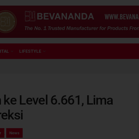
ITAL
LIFESTYLE
 ke Level 6.661, Lima
eksi
r
,
News