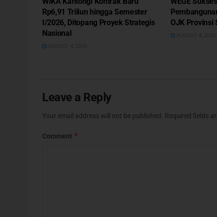
WIKA Kantongi Kontrak Baru
WEGE Sukses 
Rp6,91 Triliun hingga Semester
Pembangunan
I/2026, Ditopang Proyek Strategis
OJK Provinsi
Nasional
AUGUST 4, 2026
AUGUST 4, 2026
Leave a Reply
Your email address will not be published.
Required fields 
*
Comment