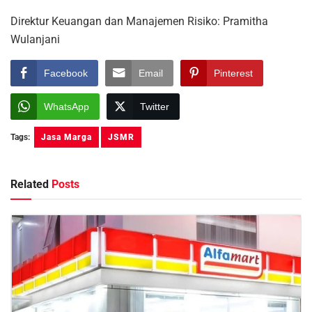
Direktur Keuangan dan Manajemen Risiko: Pramitha
Wulanjani
Facebook
Email
Pinterest
WhatsApp
Twitter
Tags:
Jasa Marga
JSMR
Related
Posts