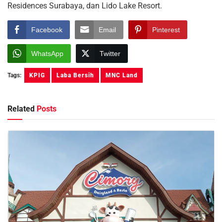
Residences Surabaya, dan Lido Lake Resort.
Facebook
Email
Pinterest
WhatsApp
Twitter
Tags:
KPIG
Laba Bersih
MNC Land
Related
Posts