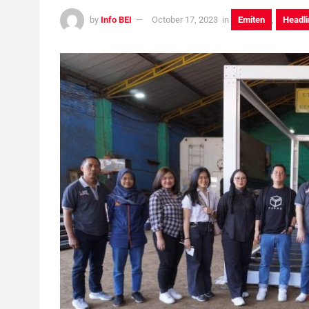
by
Info BEI
October 17, 2023
in
Emiten
,
Headli