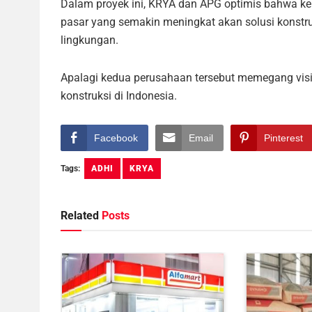
Dalam proyek ini, KRYA dan APG optimis bahwa k
pasar yang semakin meningkat akan solusi konstru
lingkungan.
Apalagi kedua perusahaan tersebut memegang visi
konstruksi di Indonesia.
Facebook
Email
Pinterest
Tags:
ADHI
KRYA
Related
Posts