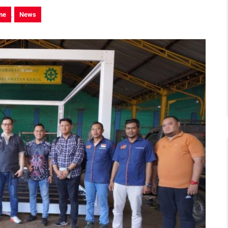
ne
,
News