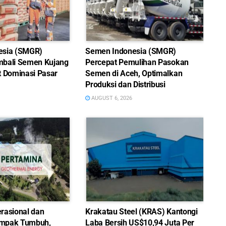
esia (SMGR)
Semen Indonesia (SMGR)
bali Semen Kujang
Percepat Pemulihan Pasokan
t Dominasi Pasar
Semen di Aceh, Optimalkan
Produksi dan Distribusi
AUGUST 6, 2026
rasional dan
Krakatau Steel (KRAS) Kantongi
mpak Tumbuh,
Laba Bersih US$10,94 Juta Per