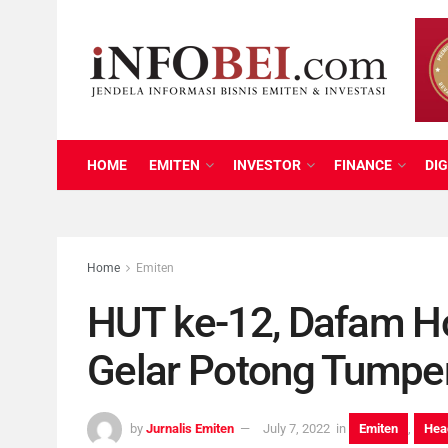
HOME
EMITEN
INVESTOR
FINANCE
DIG
Home
Emiten
HUT ke-12, Dafam H
Gelar Potong Tumpe
by
Jurnalis Emiten
July 7, 2022
in
Emiten
,
Hea