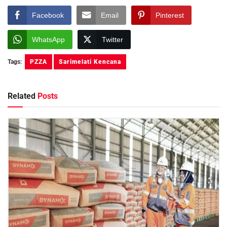
Facebook
Email
Pinterest
WhatsApp
Twitter
Tags:
PZZA
Sarimelati Kencana
Related
Posts