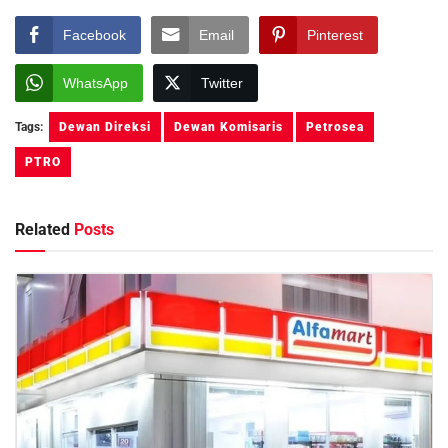
Facebook
Email
Pinterest
WhatsApp
Twitter
Tags:
Dewan Direksi
Dewan Komisaris
Petrosea
PTRO
Related
Posts