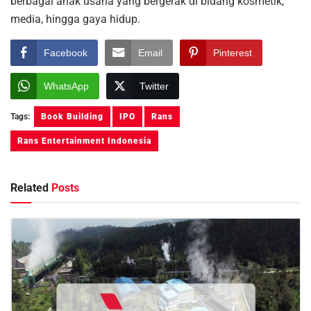
berbagai anak usaha yang bergerak di bidang kosmetik,
media, hingga gaya hidup.
Facebook
Email
Pinterest
WhatsApp
Twitter
Tags:
Book Building
IPO
Rans
Rans Entertainment Indonesia
Related
Posts