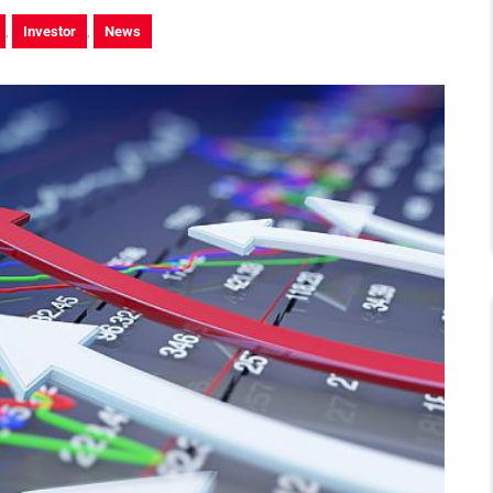
,
Investor
,
News