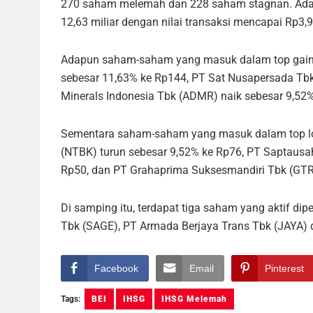
270 saham melemah dan 228 saham stagnan. Ada
12,63 miliar dengan nilai transaksi mencapai Rp3,9
Adapun saham-saham yang masuk dalam top gainers
sebesar 11,63% ke Rp144, PT Sat Nusapersada Tbk
Minerals Indonesia Tbk (ADMR) naik sebesar 9,52
Sementara saham-saham yang masuk dalam top los
(NTBK) turun sebesar 9,52% ke Rp76, PT Saptausa
Rp50, dan PT Grahaprima Suksesmandiri Tbk (GTRA
Di samping itu, terdapat tiga saham yang aktif d
Tbk (SAGE), PT Armada Berjaya Trans Tbk (JAYA)
Facebook
Email
Pinterest
Tags:
BEI
IHSG
IHSG Melemah