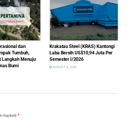
rasional dan
Krakatau Steel (KRAS) Kantongi
mpak Tumbuh,
Laba Bersih US$10,94 Juta Per
t Langkah Menuju
Semester I/2026
nas Bumi
AUGUST 5, 2026
*
are marked