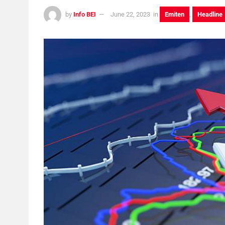
by
Info BEI
June 22, 2023
in
Emiten
,
Headline